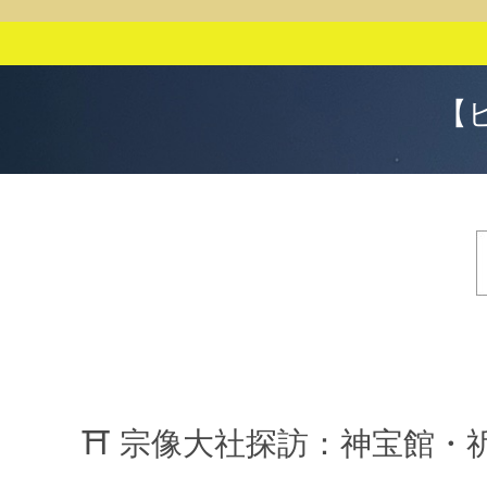
【
⛩️ 宗像大社探訪：神宝館