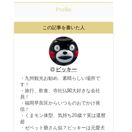
Profile
この記事を書いた人
ビッキー
・九州観光お勧め、素晴らしい場所で
す！
・旅行、飲食、寺社仏閣大好きな会社
員！
・福岡早良区からいつものおでかけ発
信！
・くまモン体型、気持ち20歳？実は還暦
超
・ゼペット爺さん似？ビッキーは元愛犬