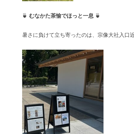
🍵
むなかた茶愉でほっと一息
🍵
暑さに負けて立ち寄ったのは、宗像大社入口