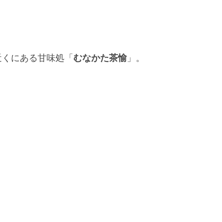
近くにある甘味処「
むなかた茶愉
」。