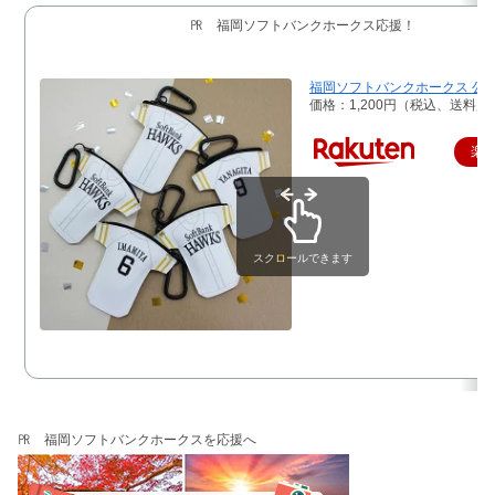
㏚ 福岡ソフトバンクホークス応援！
福岡ソフトバンクホークス 公式 
価格：1,200円（税込、送料別
楽
スクロールできます
㏚ 福岡ソフトバンクホークスを応援へ