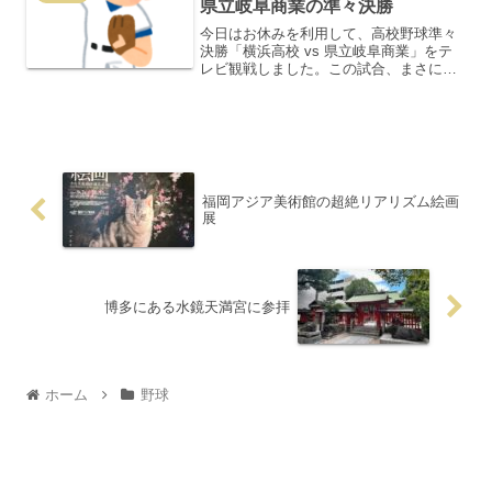
県立岐阜商業の準々決勝
今日はお休みを利用して、高校野球準々
決勝「横浜高校 vs 県立岐阜商業」をテ
レビ観戦しました。この試合、まさに真
夏の熱闘そのものでした！試合は、8回に
横浜高校が追いつき4-4の同点に。そして
迎えた10回、タイブレークで横浜高校が
3点をリード...
福岡アジア美術館の超絶リアリズム絵画
展
博多にある水鏡天満宮に参拝
ホーム
野球