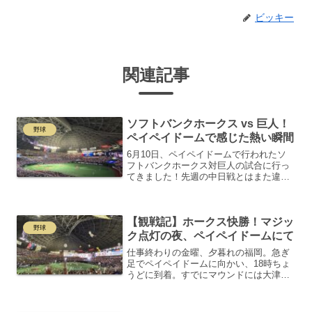
ビッキー
関連記事
ソフトバンクホークス vs 巨人！
野球
ペイペイドームで感じた熱い瞬間
6月10日、ペイペイドームで行われたソ
フトバンクホークス対巨人の試合に行っ
てきました！先週の中日戦とはまた違っ
た、熱気あふれる雰囲気に心が踊りまし
た。その場にいるだけで、ドーム全体の
エネルギーに包まれる感覚です。アメリ
【観戦記】ホークス快勝！マジッ
カンな野球体験と歴史の...
野球
ク点灯の夜、ペイペイドームにて
仕事終わりの金曜、夕暮れの福岡。急ぎ
足でペイペイドームに向かい、18時ちょ
うどに到着。すでにマウンドには大津亮
介投手が立っていて、球場の空気はすで
にホークス色に染まっていました。夕飯
を選ぶ余裕もなく、球場グルメの定番・