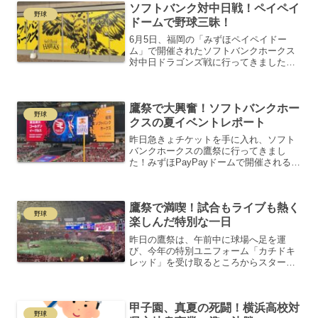
ソフトバンク対中日戦！ペイペイ
ハンバーガーセットを片...
野球
ドームで野球三昧！
6月5日、福岡の「みずほペイペイドー
ム」で開催されたソフトバンクホークス
対中日ドラゴンズ戦に行ってきました！
中日はここまで2連敗、今日負けると3連
敗という状況。そんな中、地元愛知県出
身の私、いつもはホークスを応援するフ
鷹祭で大興奮！ソフトバンクホー
ァンクラブ家族会員です...
野球
クスの夏イベントレポート
昨日急きょチケットを手に入れ、ソフト
バンクホークスの鷹祭に行ってきまし
た！みずほPayPayドームで開催されるこ
の祭典は、野球の試合だけでなく音楽や
パフォーマンスも楽しめる夏限定のスペ
シャルイベント。今年のテーマは
鷹祭で満喫！試合もライブも熱く
「SUMMER BOOST...
野球
楽しんだ特別な一日
昨日の鷹祭は、午前中に球場へ足を運
び、今年の特別ユニフォーム「カチドキ
レッド」を受け取るところからスター
ト！その後、試合を楽しみ、試合後はゲ
ストライブでさらにヒートアップ。ゲス
トライブが終わったのは18時過ぎという
甲子園、真夏の死闘！横浜高校対
長時間のイベントでしたが、...
野球