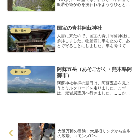
般若心経が心を洗われるようなひととき
を演出します。拝顔することができた雷
山観音のご尊顔は、一丈六尺という威厳
ある姿。十一面千手千眼観世音菩薩は、
天竺霊鷲山の僧・清賀上人...
国宝の青井阿蘇神社
旅・観光
人吉に来たので、国宝の青井阿蘇神社に
参拝しました。物産館に車を止めて、あ
とで寄ることにしました。車を降りて、
池に沿って正面の階段を登り、手を清
め、楼門をくぐり、拝殿で参拝しまし
た。楼門をくぐると、広がる境内の静け
さと荘厳さに心が洗われるよう...
阿蘇五岳（あそごがく・熊本県阿
旅・観光
蘇市）
阿蘇神社参拝の翌日は、阿蘇五岳を見よ
うとミルクロードを走りました。まず
は、兜岩展望所へ行きました。ここから
は、阿蘇五岳、阿蘇市の街並み、それら
を取り囲む外輪山などを一望できます。
ここに売店があって、さまざまな面白い
グッズが販売されていて山よ...
大阪万博の冒険！大屋根リングから進歩
の広場、コモンズCへ