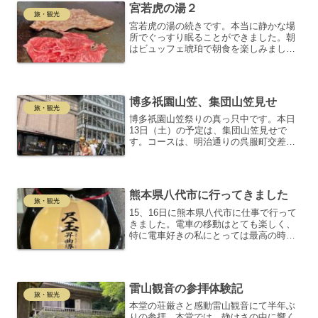
宮若虎の湯２
旅・観光
宮若虎の湯の続きです。本当に静かな場
所でぐっすり眠ることができました。朝
はビュッフェ琥珀で朝食を楽しみまし
た。7時半からのスタートで、一番乗りで
した。おにぎり、茶碗蒸し、オムレツを
取り、おかずやサラダもたっぷり。飲み
物も2種類選んで席に着き...
博多祇園山笠、集団山笠見せ
旅・観光
博多祇園山笠祭りの真っ只中です。本日
13日（土）の予定は、集団山笠見せで
す。コースは、明治通りの呉服町交差点
から天神・福岡市役所（往路）、そして
天神から明治通りを通り青龍堂角（復
路）までです。地下鉄を降りて、まずは
川端商店街の方向へ飾り山を...
熊本県八代市に行ってきました
旅・観光
15、16日に熊本県八代市に仕事で行って
きました。電車の移動はとても楽しく、
特に電車好きの私にとっては最高の時間
です。鹿児島に住んでいた頃、JRの車両
基地の近くに住んでいたこともあり、電
車には特別な思い出があります。博多駅
から九州新幹線に乗...
雷山観音の参拝体験記
旅・観光
本堂の荘厳さと感動雷山観音にて半年ぶ
りの参拝。本堂では、静けさの中に響く