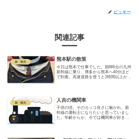
ビッキー
関連記事
熊本駅の散策
旅・観光
今日は熊本で仕事でした。朝8時台の九州
新幹線に乗り、博多から熊本へ40分ほど
で到着。高速道路を使うと2時間以上かか
るので、新幹線の速さに感動します。新
幹線を降りてエスカレーターを降りる
と、笑顔のくまモンが迎えてくれます。
改札前の売店には、く...
人吉の機関車
旅・観光
子供の頃、そのカッコ良さに魅かれ、新
幹線の運転士になりたいと思っていまし
た。年齢からか、今では機関車が好きで
す。石炭を燃やして、蒸気の力で鉄の車
が力強く動き出す姿。今ではもう昔の乗
り物ですが、夢のような乗り物だと思い
ます。以前、熊本の人吉で...