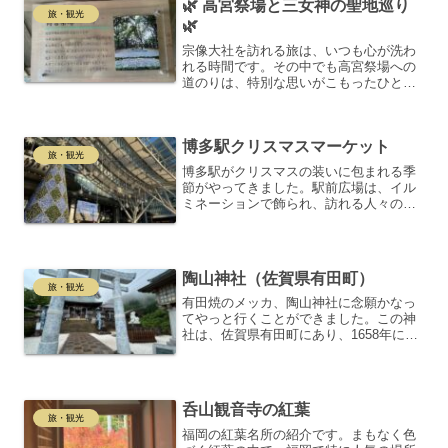
🌿 高宮祭場と三女神の聖地巡り
旅・観光
🌿
宗像大社を訪れる旅は、いつも心が洗わ
れる時間です。その中でも高宮祭場への
道のりは、特別な思いがこもったひとと
き。木漏れ日の中を歩きながら、自然と
一体になった感覚を味わえます。坂道と
階段が続きますが、それぞれの足音が
博多駅クリスマスマーケット
徐々に神聖な空気へと導いて...
旅・観光
博多駅がクリスマスの装いに包まれる季
節がやってきました。駅前広場は、イル
ミネーションで飾られ、訪れる人々の目
を楽しませています。夜になると、これ
らの光が一層輝きを増し、幻想的な雰囲
気を演出してくれることでしょう。博多
駅クリスマスマーケットで...
陶山神社（佐賀県有田町）
旅・観光
有田焼のメッカ、陶山神社に念願かなっ
てやっと行くことができました。この神
社は、佐賀県有田町にあり、1658年に創
建された有田町、有田焼の守護神です。
なんといっても特徴は、有田焼の陶器が
使われている神社であることです。陶山
神社がある有田町は、...
呑山観音寺の紅葉
旅・観光
福岡の紅葉名所の紹介です。まもなく色