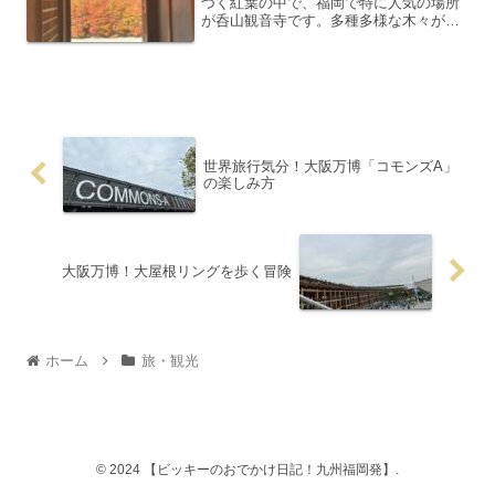
づく紅葉の中で、福岡で特に人気の場所
が呑山観音寺です。多種多様な木々が境
内や参道を真っ赤に染め、訪れる人々を
魅了します。紅葉祭りが開催される11月
下旬まで、多くの人でにぎわいます。呑
山観音寺に入る道は最後...
世界旅行気分！大阪万博「コモンズA」
の楽しみ方
大阪万博！大屋根リングを歩く冒険
ホーム
旅・観光
© 2024 【ビッキーのおでかけ日記！九州福岡発】.