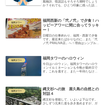
風物詩、怪談話もそろそろ潮時でしょう
か？それでも、ひとつ印象に残った話を
紹介します。福岡県飯塚市近くに住む知
人が夜中、家で寝ていた時のことです。
突然複数人の声がして「おまえのせい
福岡西新の「弐ノ弐」で夕食！ハ
だ！」と責められ、いきなり...
福岡タワー
ッピーアワーに間に合ってラッキ
ー！
日曜日の仕事終わり、福岡・西新で夕食
です。最近来たばかりなのに…また「弐
ノ弐 PRALIVA店」へ！理由はシンプル、
ハッピーアワーに間に合ったから！これ
はもう行くしかないですよね😊西新駅直
結の商業施設「プラリバ」の地下1階にあ
福岡タワーのハロウィン
るこのお店は、...
福岡タワー
今日はハロウィン。福岡タワーのハロウ
ィンイルミネーションも今晩が最終日で
す。これを逃すと、また一年待たなけれ
ばなりません。18時に点灯が始まり、か
ぼちゃやカラス、得体のしれないものが
暗い城の周りを動き回ります。見ている
だけで飽きません。外国...
縄文杉への旅 屋久島の自然との
福岡タワー
対話４
縄文杉を堪能して、いよいよ下山です。
少しずつ元来た道を歩き進めますが、ガ