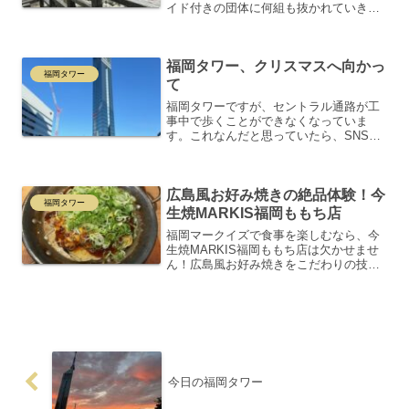
イド付きの団体に何組も抜かれていきま
す。大王杉やウイルソン株の横を通り、
谷を抜ける風が少し強くなってきまし
た。幸いにも雨が降らなかったのは救い
福岡タワー、クリスマスへ向かっ
でしたが、足は限界に近づい...
福岡タワー
て
福岡タワーですが、セントラル通路が工
事中で歩くことができなくなっていま
す。これなんだと思っていたら、SNSか
ニュースで、スケートリンクを作ると言
っていたことを思い出しました。もう2週
間目の工事に突入中です。中央を歩きた
広島風お好み焼きの絶品体験！今
いですが、残念ながら通...
福岡タワー
生焼MARKIS福岡ももち店
福岡マークイズで食事を楽しむなら、今
生焼MARKIS福岡ももち店は欠かせませ
ん！広島風お好み焼きをこだわりの技術
で提供してくれるこのお店、焼きそばや
広島風の「今生焼」メニューが大人気で
す。お好み焼きの魅力を存分に堪能でき
る一軒ですね。今生焼...
今日の福岡タワー