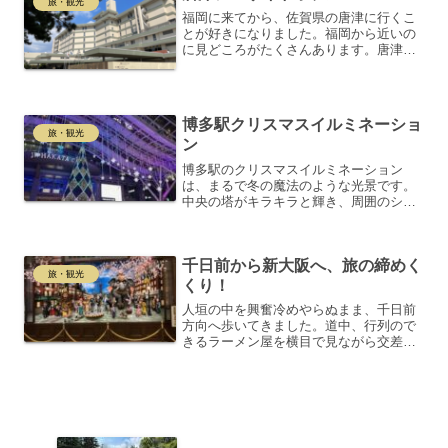
旅・観光
福岡に来てから、佐賀県の唐津に行くこ
とが好きになりました。福岡から近いの
に見どころがたくさんあります。唐津の
人は福岡県民と勘違いされることもあり
ますが、唐津から福岡空港まで電車があ
るので、少し時間はかかりますが便利で
す。唐津には伊万里焼、七...
博多駅クリスマスイルミネーショ
旅・観光
ン
博多駅のクリスマスイルミネーション
は、まるで冬の魔法のような光景です。
中央の塔がキラキラと輝き、周囲のショ
ップやステージも華やかな光で飾られて
います。夜の21時を過ぎても、人々の笑
顔と賑わいが絶えません。今年の限定カ
千日前から新大阪へ、旅の締めく
ップを手に入れたことで、...
旅・観光
くり！
人垣の中を興奮冷めやらぬまま、千日前
方向へ歩いてきました。道中、行列ので
きるラーメン屋を横目で見ながら交差点
まで。ふと思いつき、なんばグランド花
月に寄れば、もしかして誰か有名人に会
えるかも…と期待して行ってみること
に！到着すると、公演はあま...