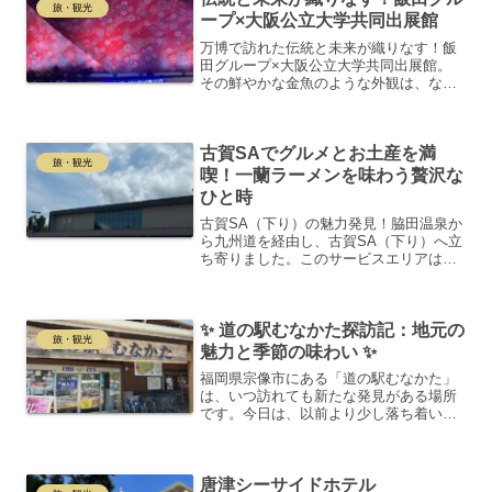
旅・観光
ープ×大阪公立大学共同出展館
万博で訪れた伝統と未来が織りなす！飯
田グループ×大阪公立大学共同出展館。
その鮮やかな金魚のような外観は、なん
と1200年以上の歴史を持つ「京都西陣
織」で覆われています！伝統と進化の融
合をテーマに掲げるこのパビリオンは、
古賀SAでグルメとお土産を満
まさに未来と過去の美し...
旅・観光
喫！一蘭ラーメンを味わう贅沢な
ひと時
古賀SA（下り）の魅力発見！脇田温泉か
ら九州道を経由し、古賀SA（下り）へ立
ち寄りました。このサービスエリアは、
オープン当初から訪れているお気に入り
の場所で、その広々とした店内には福岡
ならではのお土産が所狭しと並んでいま
✨ 道の駅むなかた探訪記：地元の
す。博多名物から地元...
旅・観光
魅力と季節の味わい ✨
福岡県宗像市にある「道の駅むなかた」
は、いつ訪れても新たな発見がある場所
です。今日は、以前より少し落ち着いた
印象でしたが、そんなゆったりした雰囲
気も良いものですね。駐車場もすんなり
確保できて、ほぼ目の前に停められたの
唐津シーサイドホテル
で、楽々スタート！🐟 新...