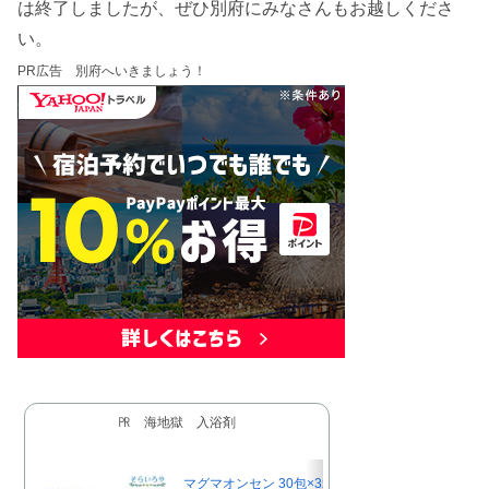
は終了しましたが、ぜひ別府にみなさんもお越しくださ
い。
PR広告 別府へいきましょう！
㏚ 海地獄 入浴剤
マグマオンセン 30包×3箱 ＋おまけ30包 別府 海地