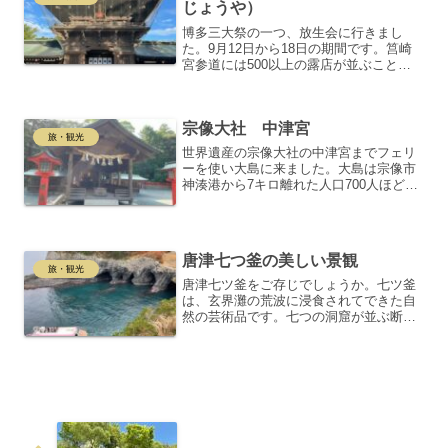
じょうや）
博多三大祭の一つ、放生会に行きまし
た。9月12日から18日の期間です。筥崎
宮参道には500以上の露店が並ぶことも
有名です。地下鉄を降りて、海から続く
参道を歩き、やっと境内に到着します。
毎年のことですが、お正月の神社のよう
宗像大社 中津宮
に人が多いです。入口...
旅・観光
世界遺産の宗像大社の中津宮までフェリ
ーを使い大島に来ました。大島は宗像市
神湊港から7キロ離れた人口700人ほどの
福岡県で最も大きな島です。驚くのは、
このフェリーに小型バスも乗っていたこ
とです。大島港ほど近くにある中津宮に
参拝しました。中津宮...
唐津七つ釜の美しい景観
旅・観光
唐津七ツ釜をご存じでしょうか。七ツ釜
は、玄界灘の荒波に浸食されてできた自
然の芸術品です。七つの洞窟が並ぶ断崖
は、まるで巨大なカマドを連想させ、そ
の神秘的な景観は訪れる者を魅了しま
す。洞窟の中に入ると、柱状節理と呼ば
れる六角形の玄武岩が規則正...