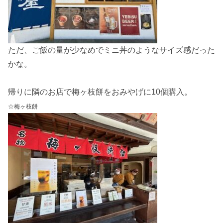
ただ、ご飯の量が少なめでミニ丼のようなサイズ感だった
かな。
帰りに隣のお店で梅ヶ枝餅をおみやげに10個購入。
☆梅ヶ枝餅