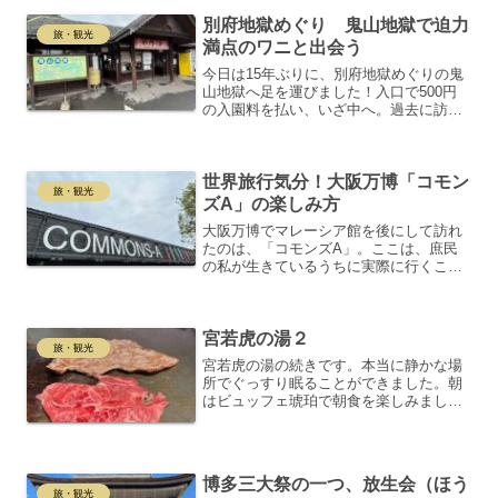
別府地獄めぐり 鬼山地獄で迫力
旅・観光
満点のワニと出会う
今日は15年ぶりに、別府地獄めぐりの鬼
山地獄へ足を運びました！入口で500円
の入園料を払い、いざ中へ。過去に訪れ
た際の記憶が蘇りつつ、再びワニを間近
で見るワクワク感に包まれました。鬼山
地獄の歴史と特徴鬼山地獄のスタートは
世界旅行気分！大阪万博「コモン
大正時代。温泉の蒸気...
旅・観光
ズA」の楽しみ方
大阪万博でマレーシア館を後にして訪れ
たのは、「コモンズA」。ここは、庶民
の私が生きているうちに実際に行くこと
ができない国々を巡ることができる、ま
さに夢のような場所です。コモンズAに
参加しているのは、なんと28か国！小旅
宮若虎の湯２
行気分で世界を巡れるこ...
旅・観光
宮若虎の湯の続きです。本当に静かな場
所でぐっすり眠ることができました。朝
はビュッフェ琥珀で朝食を楽しみまし
た。7時半からのスタートで、一番乗りで
した。おにぎり、茶碗蒸し、オムレツを
取り、おかずやサラダもたっぷり。飲み
物も2種類選んで席に着き...
博多三大祭の一つ、放生会（ほう
旅・観光