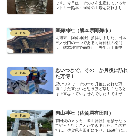
です。今日は、その水を生産しているサ
ントリー熊本・阿蘇の工場を訪れまし
た。この工場はビールも製造しているハ
イブリッド工場で、ビールの約9割が水で
構成されているため、水の質が非常に重
要です。九州地方では、サ...
阿蘇神社（熊本県阿蘇市）
旅・観光
先週末、阿蘇神社に参拝しました。日本
三大楼門の一つである阿蘇神社の楼門
は、熊本地震で崩壊し、去年も工事中で
したが、今年はついに完成され、立派な
楼門が戻ってきました。阿蘇神社楼門の
古い木材をベースに破損した部分は新し
い木材で補強され、さらに鉄...
思いつきで、その一か月後に訪れ
旅・観光
た万博！
思いつきで、その一か月後に訪れた万
博！また来たいと思うほど楽しくなると
は正直思っていませんでした！ですが、
行きたかった館に当たらなかったのは、
やっぱり悔しい…！「せめて一つくらい
当ててほしい！」と思わず運営に訴えた
陶山神社（佐賀県有田町）
くなる気持ちです。特に評判...
旅・観光
有田焼のメッカ、陶山神社に念願かなっ
てやっと行くことができました。この神
社は、佐賀県有田町にあり、1658年に創
建された有田町、有田焼の守護神です。