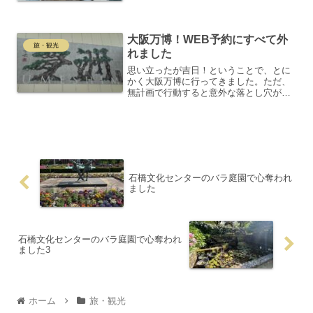
なんといっても特徴は、有田焼の陶器が
使われている神社であることです。陶山
神社がある有田町は、...
大阪万博！WEB予約にすべて外
旅・観光
れました
思い立ったが吉日！ということで、とに
かく大阪万博に行ってきました。ただ、
無計画で行動すると意外な落とし穴があ
ることを実感…。反省しつつ、今回の流
れを簡単にまとめてみました。皆さんも
計画的な準備で、万博を満喫してくださ
いね！予約は重要！WEB...
石橋文化センターのバラ庭園で心奪われ
ました
石橋文化センターのバラ庭園で心奪われ
ました3
ホーム
旅・観光