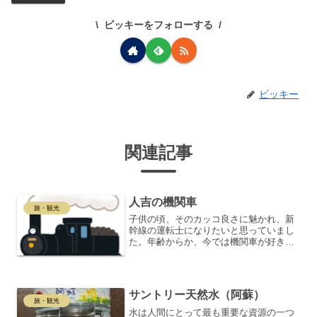
ビッキーをフォローする
ビッキー
関連記事
人吉の機関車
旅・観光
子供の頃、そのカッコ良さに魅かれ、新
幹線の運転士になりたいと思っていまし
た。年齢からか、今では機関車が好きで
す。石炭を燃やして、蒸気の力で鉄の車
が力強く動き出す姿。今ではもう昔の乗
り物ですが、夢のような乗り物だと思い
ます。以前、熊本の人吉で...
サントリー天然水（阿蘇）
旅・観光
水は人間にとって最も重要な資源の一つ