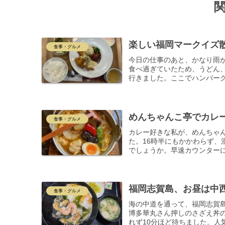
楽しい福岡マークイズ
食事・グルメ
今日の仕事のあと、かなり雨
食べ過ぎていたため、うどん
行きました。ここでハンバーグ＆
めんちゃんこ亭でカレ
食事・グルメ
カレー好きな私が、めんちゃ
た。16時半にもかかわらず、
でしょうか。早速カウンターに
福岡志賀島、お昼は中
食事・グルメ
海の中道を通って、福岡志賀
博多華丸さん押しのさざえ丼の
れず10分ほど待ちました。人気