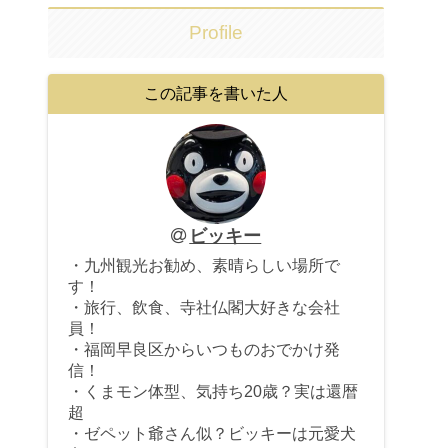
Profile
この記事を書いた人
ビッキー
・九州観光お勧め、素晴らしい場所で
す！
・旅行、飲食、寺社仏閣大好きな会社
員！
・福岡早良区からいつものおでかけ発
信！
・くまモン体型、気持ち20歳？実は還暦
超
・ゼペット爺さん似？ビッキーは元愛犬