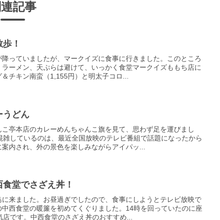
関連記事
散歩！
が降っていましたが、マークイズに食事に行きました。このところ
、ラーメン、天ぷらは避けて、いっかく食堂マークイズももち店に
チキン南蛮（1,155円）と明太子コロ...
ーうどん
んこ亭本店のカレーめんちゃんこ旗を見て、思わず足を運びまし
混雑しているのは、最近全国放映のテレビ番組で話題になったから
案内され、外の景色を楽しみながらアイパッ...
西食堂でさざえ丼！
島に来ました。お昼過ぎでしたので、食事にしようとテレビ放映で
中西食堂の暖簾を初めてくぐりました。14時を回っていたのに座
店です。中西食堂のさざえ丼のおすすめ...