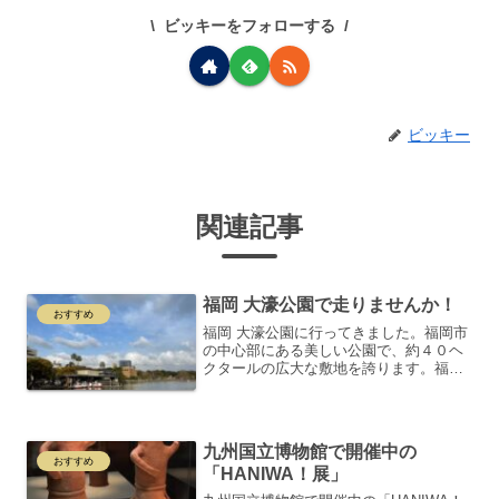
ビッキーをフォローする
ビッキー
関連記事
福岡 大濠公園で走りませんか！
おすすめ
福岡 大濠公園に行ってきました。福岡市
の中心部にある美しい公園で、約４０ヘ
クタールの広大な敷地を誇ります。福岡
市の外濠を利用して作られた公園で、市
民のオアシスのような存在です。大濠公
園のポイントは次の通りです。⓵全長２
キロのランニングコース...
九州国立博物館で開催中の
おすすめ
「HANIWA！展」