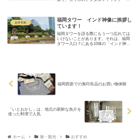
です。これはゴッホの絵がデジタル化さ
れ動くものです。加えて、ゴッホの生い
立ちもわかるようになっています。6月
福岡タワー インド神像に挨拶し
16日までです。ゴッホは...
おすすめ
ています！
福岡タワーを語る際にもう一つ忘れては
いけないことがあります。それは、福岡
タワー入口？にある10体の「インド神
像」です。なぜ、百道浜にあるのでしょ
うか。福岡タワー右側の5体のご紹介か
ら。道路側（右）からバイラヴァ、ヒン
ズー教の最高神であるシバ...
福岡西新での無印良品のお買い物体験
「いとおかし」は、地元の新鮮な魚介を
使った料理で人気
ホーム
旅・観光
おすすめ