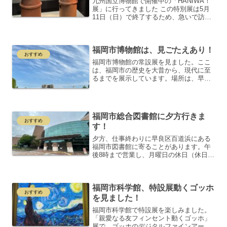
九州国立博物館で開催中の「HANIWA！
展」に行ってきました この特別展は5月
11日（日）で終了するため、急いで訪
問。埴輪には、かわいらしいものやユニ
ークな形のものがあり、見ているだけで
楽しくなります。☆太宰府天満宮側入口
福岡市博物館は、見ごたえあり！
埴輪の印象と歴史幼...
おすすめ
福岡市博物館の常設展を見ました。ここ
は、福岡市の歴史を大昔から、現代に至
るまでを展示しています。場所は、早良
区百道浜、閉館は17時半で17時まで入館
する必要があります。福岡市の歴史で一
番の出来事と言えば、何でしょうか。そ
れは、黄金の漢委奴国...
福岡市総合図書館に夕方行きま
おすすめ
す！
夕方、仕事終わりに早良区百道浜にある
福岡市図書館に寄ることがあります。午
後8時まで営業し、月曜日の休日（休日の
場合は翌平日）以外は楽しめます。図書
館に厳格さを求める方には、楽しめます
は少しおかしいかな。私は、いろいろな
福岡市科学館、特設展動くゴッホ
新聞や雑誌が置いてあり...
おすすめ
を見ました！
福岡市科学館で特設展を楽しみました。
「親愛なる友フィンセント動くゴッホ」
展で、ゴッホのデジタルファインアート