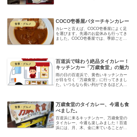
す。ここは、華丸大吉の華丸さんが室見
に住んでいた頃、奥さんが親子丼を大好
きだったお店としても知られています。
本日のオーダーは、だし巻き...
COCO壱番屋バターチキンカレー
食事・グルメ
カレーと言えば、COCO壱番屋によく足
を運びます。先週のお盆休みも行ってき
ました。COCO壱番屋では、季節ごとに
さまざまな企画カレーが登場します。今
回はCOCO壱番屋バターチキンカレーを
オーダーしました。少し重めのルーです
が、しっかりとバタ...
百道浜で味わう絶品タイカレー！
食事・グルメ
キッチンカー「万歳食堂」の魅力
雨の日の百道浜で、黄色いキッチンカー
が目を引く「万歳食堂」に行ってきまし
た。いつもなら長い列ができるほど人気
ですが、今回は雨の影響で待ち時間が短
め！ラッキーだと思いながら走って列に
並び、大盛カレーをゲットしました🌧️。
万歳食堂のタイカレー、今週も食
万歳食堂のタイカレー、...
食事・グルメ
べました。
百道浜に来るキッチンカー、万歳食堂の
タイカレー、今週も楽しみました！百道
浜には、月、木、金に来ていることが多
く、毎回行列ができています。外資系の