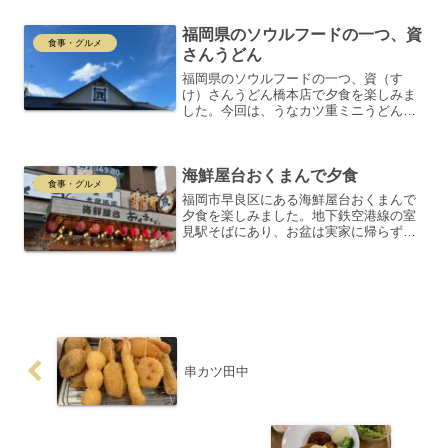
方や中国語を話す方も多く、赤ちゃん連
れや周辺からも多くの人が訪れていま
福岡県のソウルフードの一つ、資
す。今週は月曜日と木曜日に...
食事・グルメ
さんうどん
福岡県のソウルフードの一つ、資（す
け）さんうどん橋本店で夕食を楽しみま
した。今回は、うなカツ重ミニうどんセ
ット（1,340円）に、ごぼ天3本（70
円）、からあげ3個（270円）をオーダー
しました。普段はカツ丼を選ぶことが多
海鮮屋台おくまんで夕食
いのですが、土用の...
食事・グルメ
福岡市早良区にある海鮮屋台おくまんで
夕食を楽しみました。地下鉄空港線の室
見駅そばにあり、お盆は実家に帰らず福
岡に滞在していたその1日です。今回は、
気になるお店シリーズです。17時過ぎに
入店すると、席は一升瓶のクレートを逆
さにして座布団を敷い...
串カツ田中