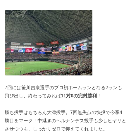
7回には笹川吉康選手のプロ初ホームランとなる2ランも
飛び出し、終わってみれば
11対0の完封勝利
！
勝ち投手はもちろん大津投手。7回無失点の快投で今季4
勝目をマーク！中継ぎのヘルナンデス投手も少しヒヤリと
させつつも、しっかりゼロで抑えてくれました。