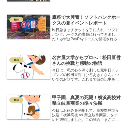
あと2試合で終了です。今日の対戦相手は
楽天で、試合スポンサーはジャパネッ
ト。10月14日に開業する長崎スタジアム
シティの宣伝も...
鷹祭で大興奮！ソフトバンクホー
野球
クスの夏イベントレポート
昨日急きょチケットを手に入れ、ソフト
バンクホークスの鷹祭に行ってきまし
た！みずほPayPayドームで開催されるこ
の祭典は、野球の試合だけでなく音楽や
パフォーマンスも楽しめる夏限定のスペ
シャルイベント。今年のテーマは
名古屋大学からプロへ！松田亘哲
「SUMMER BOOST...
野球
さんの挑戦と感動の物語
今日は、私の心を深く刺した元中日ドラ
ゴンズの松田亘哲（ひろあき）さんにつ
いてのお話です。これまで彼の記事をい
くつも見てきました。2020年に名古屋大
学（経済学部）から育成ドラフト1位でプ
ロ野球の世界に飛び込んだ松田さん。名
甲子園、真夏の死闘！横浜高校対
古屋大学からプロ入...
野球
県立岐阜商業の準々決勝
今日はお休みを利用して、高校野球準々
決勝「横浜高校 vs 県立岐阜商業」をテ
レビ観戦しました。この試合、まさに真
夏の熱闘そのものでした！試合は、8回に