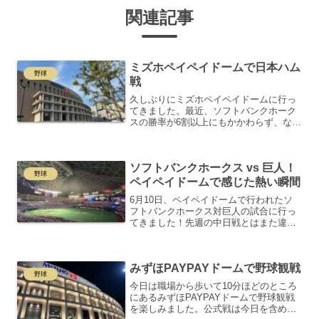
関連記事
ミズホペイペイドームで日本ハム
野球
戦
久しぶりにミズホペイペイドームに行っ
てきました。最近、ソフトバンクホーク
スの勝率が6割以上にもかかわらず、なか
なか私が行くと勝てないので控えていま
したが、今回は日本ハム戦ということで
足を運びました。実は、ミズホペイペイ
ソフトバンクホークス vs 巨人！
ドームで行われた焼酎フ...
野球
ペイペイドームで感じた熱い瞬間
6月10日、ペイペイドームで行われたソ
フトバンクホークス対巨人の試合に行っ
てきました！先週の中日戦とはまた違っ
た、熱気あふれる雰囲気に心が踊りまし
た。その場にいるだけで、ドーム全体の
エネルギーに包まれる感覚です。アメリ
みずほPAYPAYドームで野球観戦
カンな野球体験と歴史の...
野球
今日は職場から歩いて10分ほどのところ
にあるみずほPAYPAYドームで野球観戦
を楽しみました。公式戦は今日を含めて