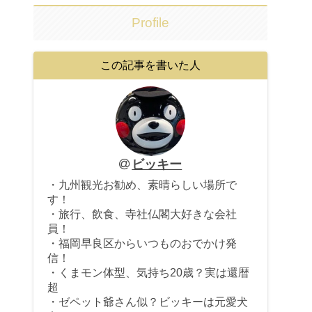
Profile
この記事を書いた人
ビッキー
・九州観光お勧め、素晴らしい場所で
す！
・旅行、飲食、寺社仏閣大好きな会社
員！
・福岡早良区からいつものおでかけ発
信！
・くまモン体型、気持ち20歳？実は還暦
超
・ゼペット爺さん似？ビッキーは元愛犬