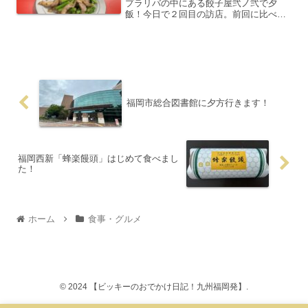
プラリバの中にある餃子屋弐ノ弐で夕
飯！今日で２回目の訪店。前回に比べ、
混んできているように感じました。認知
度上がってきたかな？いつも通りのメニ
ューをオーダー、翠ジンソーダから始ま
って、餃子、きゅうり、青菜...
福岡市総合図書館に夕方行きます！
福岡西新「蜂楽饅頭」はじめて食べまし
た！
ホーム
食事・グルメ
© 2024 【ビッキーのおでかけ日記！九州福岡発】.