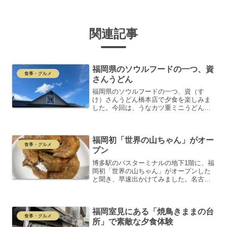
関連記事
福岡県のソウルフードの一つ、資
食事・グルメ
さんうどん
福岡県のソウルフードの一つ、資（す
け）さんうどん橋本店で夕食を楽しみま
した。今回は、うなカツ重ミニうどんセ
ット（1,340円）に、ごぼ天3本（70
円）、からあげ3個（270円）をオーダー
しました。普段はカツ丼を選ぶことが多
福岡初「世界の山ちゃん」がオー
いのですが、土用の...
食事・グルメ
プン
博多駅のバスターミナルの地下1階に、福
岡初「世界の山ちゃん」がオープンした
と聞き、早速出かけてみました。名古屋
に住んでいた頃、本店に行ったことがあ
りますが、少し遠かったので近くの「風
来坊」にもよく足を運びました。ちなみ
福岡室見にある「焼鳥きままの台
に、「世界の山ちゃん」...
食事・グルメ
所」で素敵な夕食体験