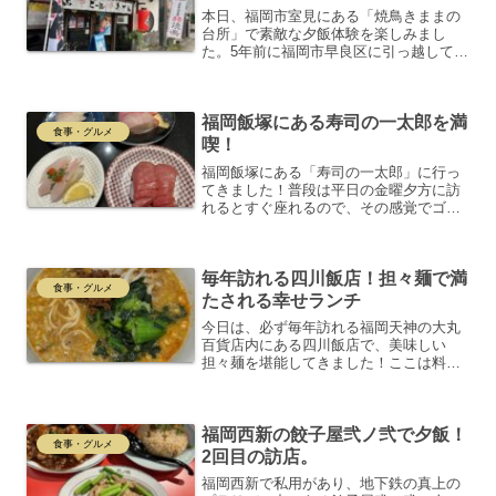
本日、福岡市室見にある「焼鳥きままの
台所」で素敵な夕飯体験を楽しみまし
た。5年前に福岡市早良区に引っ越して以
来、ずっと気になっていたお店にやっと
行くことができました。場所は空港線室
見駅のすぐ上にあります。こちらの姉妹
福岡飯塚にある寿司の一太郎を満
店である西新の「かぶき」...
食事・グルメ
喫！
福岡飯塚にある「寿司の一太郎」に行っ
てきました！普段は平日の金曜夕方に訪
れるとすぐ座れるので、その感覚でゴー
ルデンウィークに訪れたのですが…甘か
った！NET予約をしていなかったことも
あり、待つことなんと2時間半！過去最高
毎年訪れる四川飯店！担々麺で満
の待ち時間でした。☆...
食事・グルメ
たされる幸せランチ
今日は、必ず毎年訪れる福岡天神の大丸
百貨店内にある四川飯店で、美味しい
担々麺を堪能してきました！ここは料理
の鉄人陳さんとも縁のあるお店で、四川
料理の伝統をしっかり感じられる場所で
す。オーダーしたメニューとその魅力今
福岡西新の餃子屋弐ノ弐で夕飯！
回選んだのは、「担々麺と餃...
食事・グルメ
2回目の訪店。
福岡西新で私用があり、地下鉄の真上の