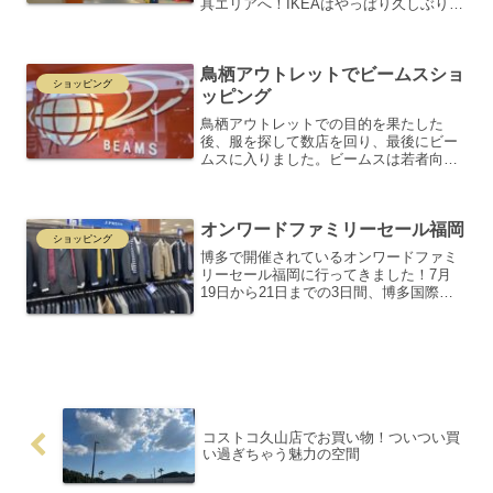
具エリアへ！IKEAはやっぱり久しぶりに
訪れると新鮮な発見があって楽しいです
ね。特に、部屋全体のレイアウトを見せ
る提案型の展示が多数。こうしたインス
鳥栖アウトレットでビームスショ
ピレーションたっぷ...
ショッピング
ッピング
鳥栖アウトレットでの目的を果たした
後、服を探して数店を回り、最後にビー
ムスに入りました。ビームスは若者向け
のおしゃれな服が揃っていますが、叔父
さん向けのアイテムも十分に揃っていま
す。さっそく服選びを始めました。ちょ
オンワードファミリーセール福岡
うど良さそうな服を見つけま...
ショッピング
博多で開催されているオンワードファミ
リーセール福岡に行ってきました！7月
19日から21日までの3日間、博多国際展
示場＆カンファレンスセンターで行われ
ています。今日は2日目です。オンワード
の中でも特にJ.PRESSが好きで、ブレザ
ーを持ってい...
コストコ久山店でお買い物！ついつい買
い過ぎちゃう魅力の空間