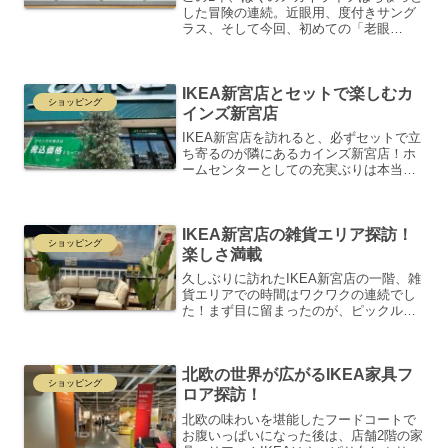
した冒険の連続。近眼用、度付きサング
ラス、そして今回、初めての「老眼
鏡」！しかも、JINSで即日完成！👓■ 老
眼鏡、はじめての挑戦老眼鏡って、なん
だか特別な感じがしますよね。今回はし
IKEA新宮店とセットで楽しむカ
っかり視力測定をして...
ショッピング
インズ新宮店
IKEA新宮店を訪れると、必ずセットで立
ち寄るのが隣にあるカインズ新宮店！ホ
ームセンターとしての充実ぶりは本当に
圧巻です。ペットコーナーには犬や猫が
販売されており、動物病院まで併設され
ているのが驚き！自転車、文房具、洗
IKEA新宮店の雑貨エリア探訪！
剤、電化製品、鉢、木材...
ショッピング
楽しさ満載
久しぶりに訪れたIKEA新宮店の一階、雑
貨エリアでの時間はワクワクの連続でし
た！まず目に留まったのが、ピックルボ
ールのラケットを彷彿とさせる形状のま
な板。ユニークなデザインに目を引かれ
つつも、ちょっと重そうでラバーを貼っ
北欧の世界が広がるIKEA家具フ
てピックルボールした...
ショッピング
ロア探訪！
北欧の味わいを堪能したフードコートで
お腹いっぱいになった後は、店舗2階の家