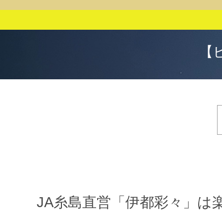
【
JA糸島直営「伊都彩々」は