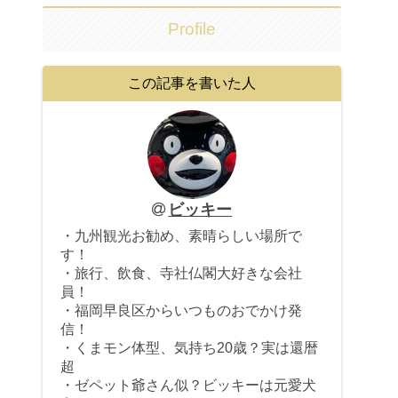
Profile
この記事を書いた人
ビッキー
・九州観光お勧め、素晴らしい場所で
す！
・旅行、飲食、寺社仏閣大好きな会社
員！
・福岡早良区からいつものおでかけ発
信！
・くまモン体型、気持ち20歳？実は還暦
超
・ゼペット爺さん似？ビッキーは元愛犬