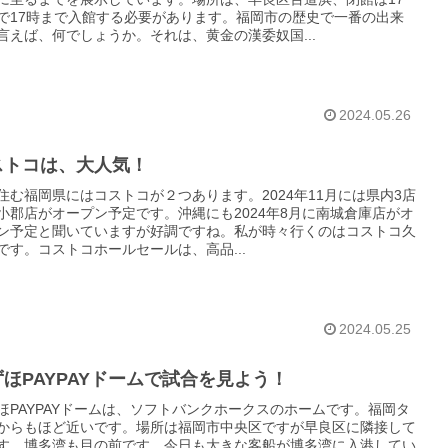
で17時まで入館する必要があります。福岡市の歴史で一番の出来
言えば、何でしょうか。それは、黄金の漢委奴国...
2024.05.26
ストコは、大人気！
住む福岡県にはコストコが２つあります。2024年11月には県内3店
小郡店がオープン予定です。沖縄にも2024年8月に南城倉庫店がオ
ン予定と聞いていますが好調ですね。私が時々行くのはコストコ久
です。コストコホールセールは、高品...
2024.05.25
ほPAYPAYドームで試合を見よう！
ほPAYPAYドームは、ソフトバンクホークスのホームです。福岡タ
からもほど近いです。場所は福岡市中央区ですが早良区に隣接して
す。博多湾も目の前です。今日も大きな客船が博多湾に入港してい