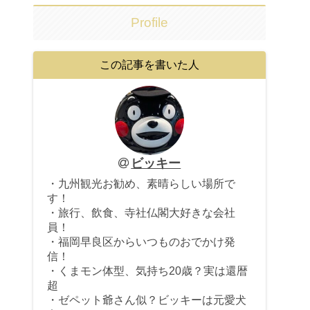
Profile
この記事を書いた人
ビッキー
・九州観光お勧め、素晴らしい場所で
す！
・旅行、飲食、寺社仏閣大好きな会社
員！
・福岡早良区からいつものおでかけ発
信！
・くまモン体型、気持ち20歳？実は還暦
超
・ゼペット爺さん似？ビッキーは元愛犬