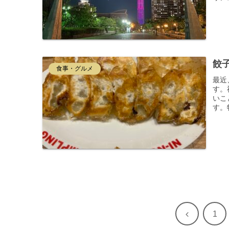
餃
食事・グルメ
最近
す。
いこ
す。
前
1