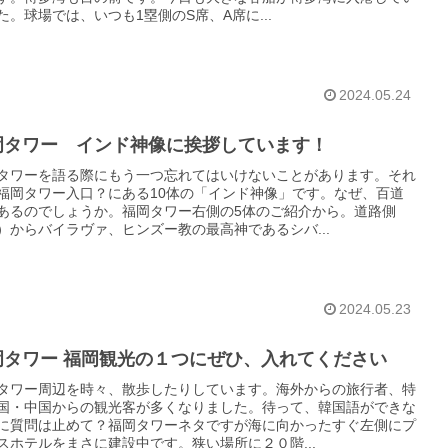
た。球場では、いつも1塁側のS席、A席に...
2024.05.24
岡タワー インド神像に挨拶しています！
タワーを語る際にもう一つ忘れてはいけないことがあります。それ
福岡タワー入口？にある10体の「インド神像」です。なぜ、百道
あるのでしょうか。福岡タワー右側の5体のご紹介から。道路側
）からバイラヴァ、ヒンズー教の最高神であるシバ...
2024.05.23
岡タワー 福岡観光の１つにぜひ、入れてください
タワー周辺を時々、散歩したりしています。海外からの旅行者、特
国・中国からの観光客が多くなりました。待って、韓国語ができな
に質問は止めて？福岡タワーネタですが海に向かったすぐ左側にプ
スホテルをまさに建設中です。狭い場所に２０階...