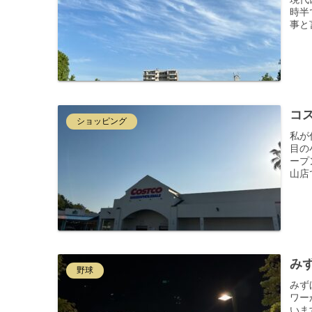
時半
事と
コ
ショッピング
私が
目の
ープ
山店
みず
野球
みず
ワー
いま