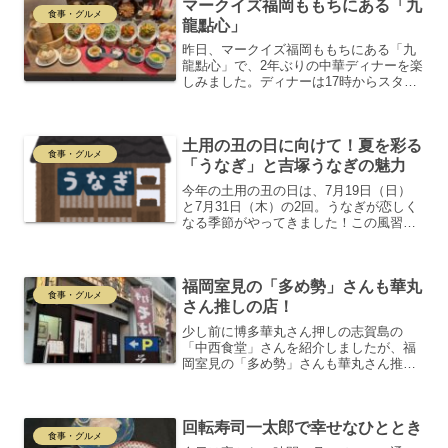
マークイズ福岡ももちにある「九
食事・グルメ
龍點心」
昨日、マークイズ福岡ももちにある「九
龍點心」で、2年ぶりの中華ディナーを楽
しみました。ディナーは17時からスター
トし、最初は空いていましたが、18時に
はほぼ満席に。人気の高さが伺えます。
まずは、小籠包や青菜、炒飯、サラダ、
土用の丑の日に向けて！夏を彩る
しょうゆラーメン、...
食事・グルメ
「うなぎ」と吉塚うなぎの魅力
今年の土用の丑の日は、7月19日（日）
と7月31日（木）の2回。うなぎが恋しく
なる季節がやってきました！この風習
は、立秋前の夏の土用にうなぎを食べる
ことで、夏バテを防ごうという古来の知
恵に基づいています。土用と丑の日っ
福岡室見の「多め勢」さんも華丸
て？土用は、中国伝来の...
食事・グルメ
さん推しの店！
少し前に博多華丸さん押しの志賀島の
「中西食堂」さんを紹介しましたが、福
岡室見の「多め勢」さんも華丸さん推し
です。テレビ放映から知りましたが福岡
に華丸さんが住んでいたころ室見川添い
の賃貸マンション2階に住んでいました。
回転寿司一太郎で幸せなひととき
現在もその建物あります。...
食事・グルメ