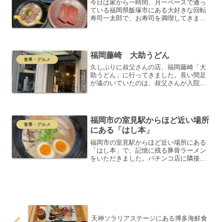
今日は家から一時間、月一ペースで通っ
ている福岡県飯塚市にある大好きな回転
寿司一太郎で、お寿司を満喫してきまし
た！12時45分に予約したものの、22組待
ち。でも40分ほどで案内され、テンショ
ンが上がりました！この待つ時間すらも
期待でワクワクさ...
福岡藤崎 大助うどん
食事・グルメ
久しぶりに叔父さんの店、福岡藤崎「大
助うどん」に行ってきました。長い間足
が遠のいていたのは、叔父さんが入院さ
れていたためです。退院後も体調が優れ
ず、別の方がお手伝いされていたり、夕
方に閉まっていることが多かったため、
なかなか行けませんでした...
福岡市の室見駅からほど近い場所
食事・グルメ
にある「はし本」
福岡市の室見駅からほど近い場所にある
「はし本」で、記憶に残る豚骨ラーメン
をいただきました。パチンコ店に隣接し
ているという意外な立地にも関わらず、
この店の魅力はその場所を超越していま
す。訪店したきっかけは、職場の新しい
同僚のO君が、その味の虜...
天神ソラリアステージにある博多海鮮食